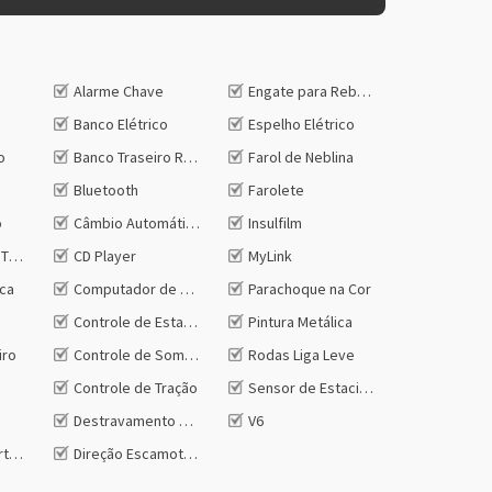
Alarme Chave
Engate para Reboque
Banco Elétrico
Espelho Elétrico
o
Banco Traseiro Rebatível
Farol de Neblina
Bluetooth
Farolete
o
Câmbio Automático
Insulfilm
Traseiro
CD Player
MyLink
ica
Computador de Bordo
Parachoque na Cor
Controle de Estabilidade
Pintura Metálica
iro
Controle de Som no Volante
Rodas Liga Leve
Controle de Tração
Sensor de Estacionamento
Destravamento Remoto do Porta-malas
V6
rta Malas na Chave
Direção Escamoteável