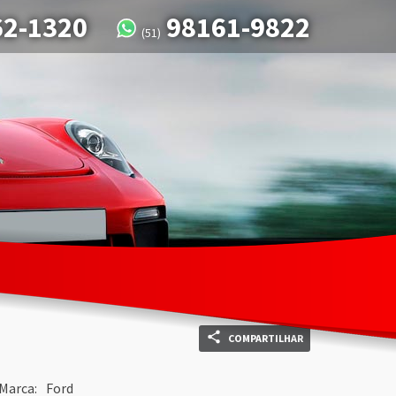
62-1320
98161-9822
(51)
COMPARTILHAR
Marca:
Ford