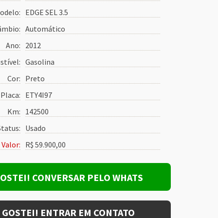
odelo:
EDGE SEL 3.5
âmbio:
Automático
Ano:
2012
tível:
Gasolina
Cor:
Preto
Placa:
ETY4I97
Km:
142500
Status:
Usado
Valor:
R$ 59.900,00
OSTEI! CONVERSAR PELO WHATS
GOSTEI! ENTRAR EM CONTATO