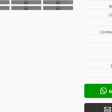
M
C
Combus
G