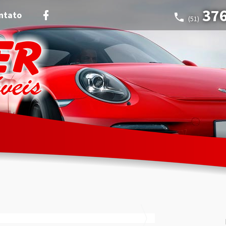
37
ntato
(51)