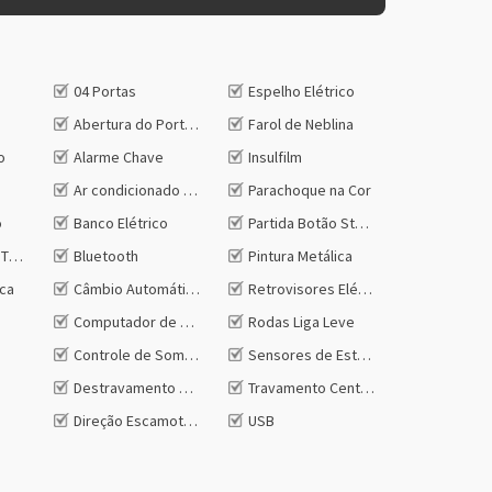
04 Portas
Espelho Elétrico
Abertura do Porta Malas na Chave
Farol de Neblina
o
Alarme Chave
Insulfilm
Ar condicionado Digital
Parachoque na Cor
o
Banco Elétrico
Partida Botão Start/Stop
Traseiro
Bluetooth
Pintura Metálica
ica
Câmbio Automático
Retrovisores Elétricos
Computador de Bordo
Rodas Liga Leve
Controle de Som no Volante
Sensores de Estacionamento Traseiro
Destravamento Remoto do Porta-malas
Travamento Central das Portas
Direção Escamoteável
USB