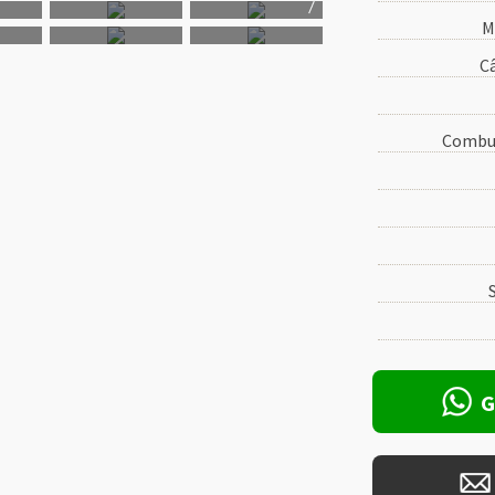
M
C
Combus
G