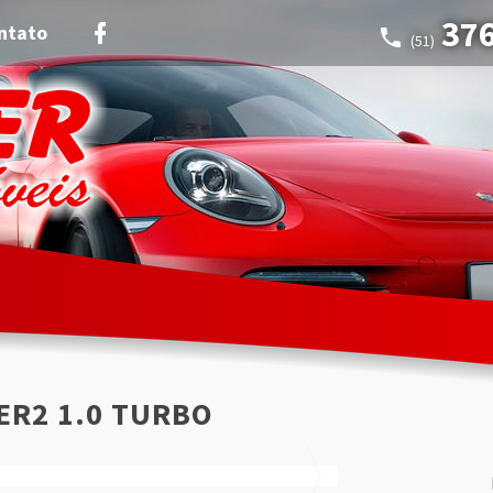
37
ntato
(51)
ER2 1.0 TURBO